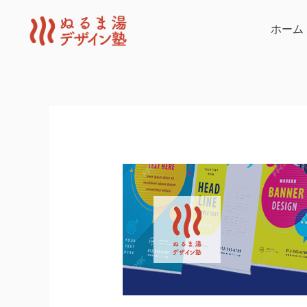
内
容
ホーム
を
ス
キ
ッ
プ