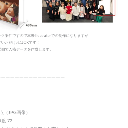
件ですので本来Illustratorでの制作になりますが
っていただければOKです！
営側で入稿データを作成します。
ーーーーーーーーーーーーーーー
1点（JPG画像）
度 72