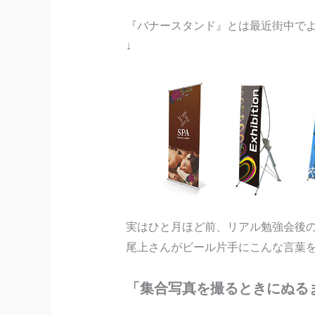
『バナースタンド』とは最近街中で
↓
実はひと月ほど前、リアル勉強会後
尾上さんがビール片手にこんな言葉
「集合写真を撮るときにぬる