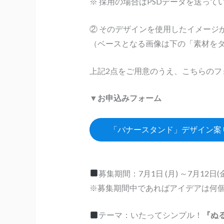
※ 採用の場合はPSDデータを送っ
② そのデザインを使用したイメージ
（ベースとなる画像は下の「素材を
上記2点をご用意のうえ、こちらのフ
▼お申込みフォーム
「バナースタンド」デザイン案
募集期間：7月1日 (月) ～7月12日(
※募集期間中であればアイデアは何個
テーマ：いたってシンプル！
『ぬ