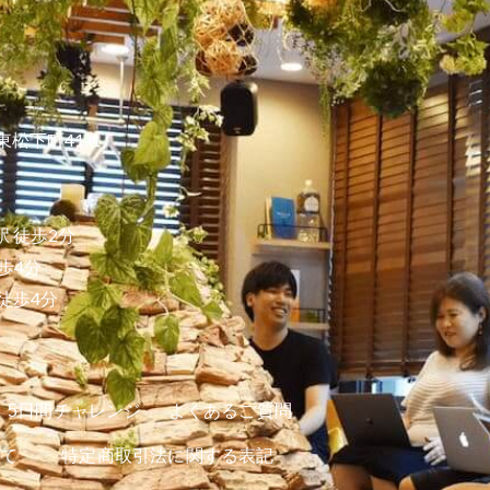
東松下町41-1
 徒歩2分
歩4分
徒歩4分
5日間チャレンジ
よくあるご質問
て
特定商取引法に関する表記