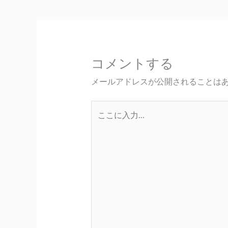
コメントする
メールアドレスが公開されることは
こ
こ
に
入
力…