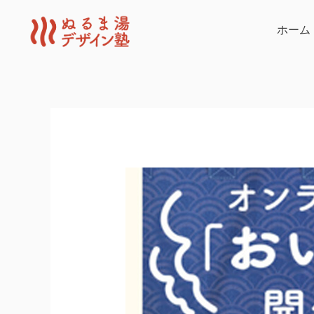
内
容
ホーム
を
ス
キ
ッ
プ