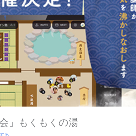
き会」もくもくの湯
する