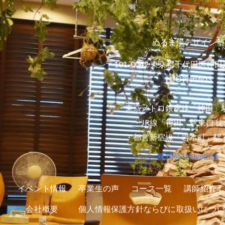
ぬるま湯デザイン塾
〒101-0042 東京都千代田区神田
H¹O神田603
・東京メトロ銀座線「神田」駅
・JR線「神田」駅東口 徒
・都営新宿線「岩本町」駅 
株式会社Live出版
イベント情報
卒業生の声
コース一覧
講師紹介
会社概要
個人情報保護方針ならびに取扱いについ
I
R