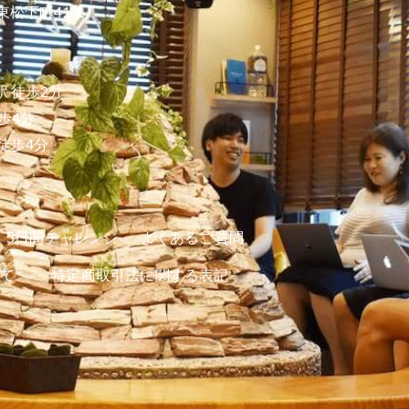
東松下町41-1
 徒歩2分
歩4分
徒歩4分
5日間チャレンジ
よくあるご質問
て
特定商取引法に関する表記