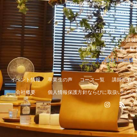
〒101-0042 東京都千代田区神田
H¹O神田603
・東京メトロ銀座線「神田」駅
・JR線「神田」駅東口 徒
・都営新宿線「岩本町」駅 
株式会社Live出版
イベント情報
卒業生の声
コース一覧
講師紹介
会社概要
個人情報保護方針ならびに取扱いについ
I
R
n
s
s
s
t
a
g