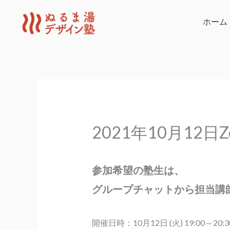
内
容
ホーム
を
ス
キ
ッ
プ
2021年10月12日
参加希望の塾生は、
グループチャットから担当講師
開催日時：10月12日 (火) 19:00～20: