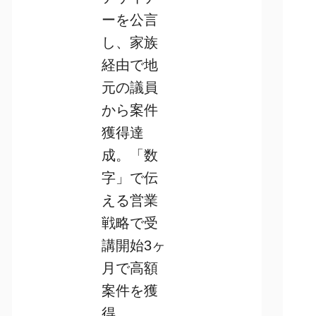
ーを公言
し、家族
経由で地
元の議員
から案件
獲得達
成。「数
字」で伝
える営業
戦略で受
講開始3ヶ
月で高額
案件を獲
得