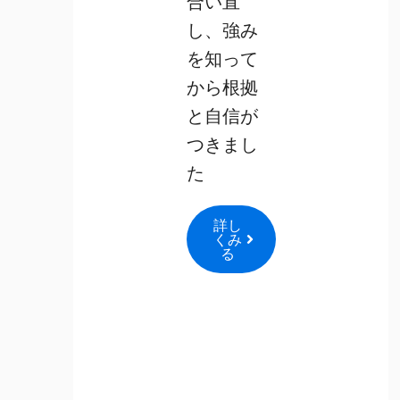
合い直
し、強み
を知って
から根拠
と自信が
つきまし
た
詳し
くみ
る