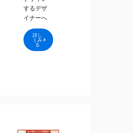
するデザ
イナーへ
詳し
くみ
る