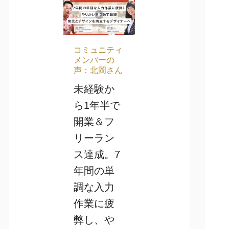
コミュニティ
メンバーの
声：北岡さん
未経験か
ら1年半で
開業＆フ
リーラン
ス達成。7
年間の単
調な入力
作業に疲
弊し、や