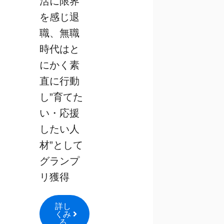
活に限界
を感じ退
職、無職
時代はと
にかく素
直に行動
し”育てた
い・応援
したい人
材”として
グランプ
リ獲得
詳し
くみ
る