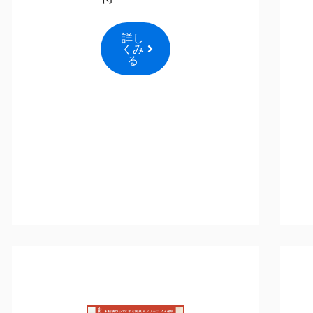
詳し
くみ
る