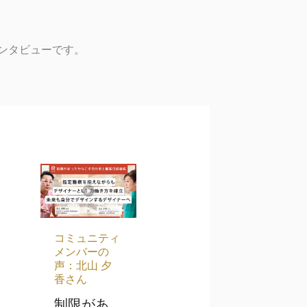
ンタビューです。
コミュニティ
メンバーの
声：北山 夕
香さん
制限があ