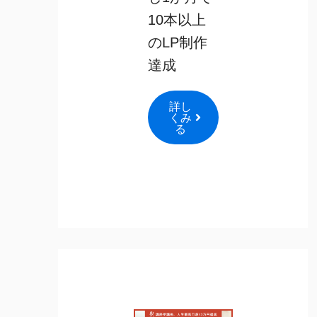
10本以上
のLP制作
達成
詳し
くみ
る