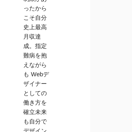
ったから
こそ自分
史上最高
月収達
成。指定
難病を抱
えながら
も Webデ
ザイナー
としての
働き方を
確立未来
も自分で
デザイン