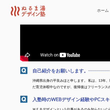
内
容
ホーム
を
ス
キ
ッ
プ
自己紹介をお願いします。
沖縄県出身の平良みほと申します。 私は、13年
だ育児休暇中なのですが、復帰後はフリーランスの
入塾時のWEBデザイン経験やPCス
ＷＥＢデザインという仕事があるのを知らないぐら