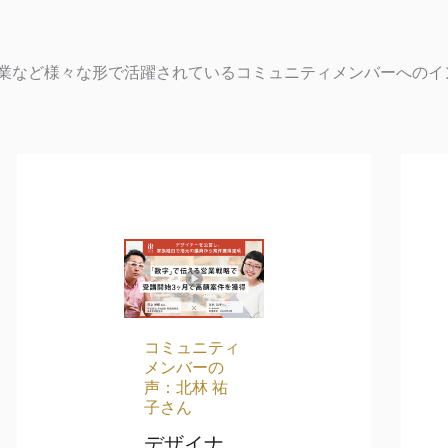
業など様々な形で活躍されているコミュニティメンバーへのイ
ペ
ペ
ペ
ー
ー
ー
ジ
ジ
ジ
コミュニティ
メンバーの
声：北林 祐
子さん
デザイナ