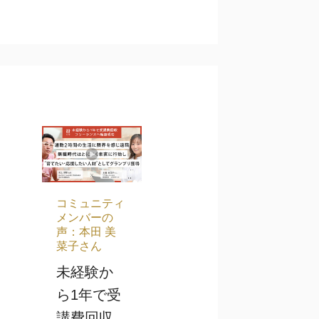
コミュニティ
メンバーの
声：本田 美
菜子さん
未経験か
ら1年で受
講費回収