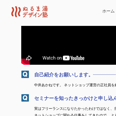
内
容
ホーム
を
ス
キ
ッ
プ
自己紹介をお願いします。
中井あかねです。 ネットショップ運営の正社員を
セミナーを知ったきっかけと申し込
実はフリーランスになりたかったわけではなく、当
ネットショップに関わる仕事をしてきたので、 と