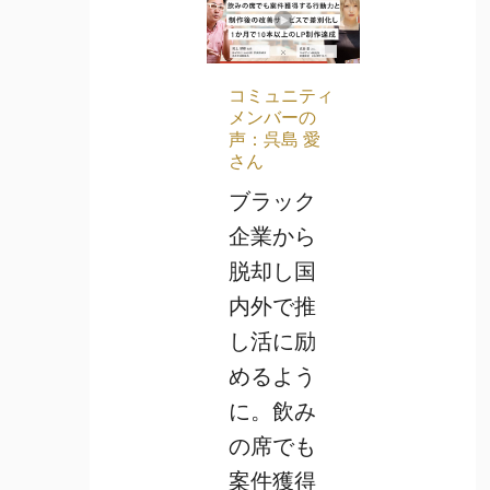
コミュニティ
メンバーの
声：呉島 愛
さん
ブラック
企業から
脱却し国
内外で推
し活に励
めるよう
に。飲み
の席でも
案件獲得