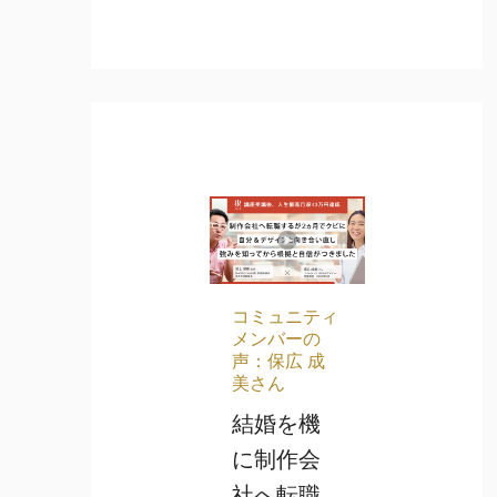
コミュニティ
メンバーの
声：保広 成
美さん
結婚を機
に制作会
社へ転職