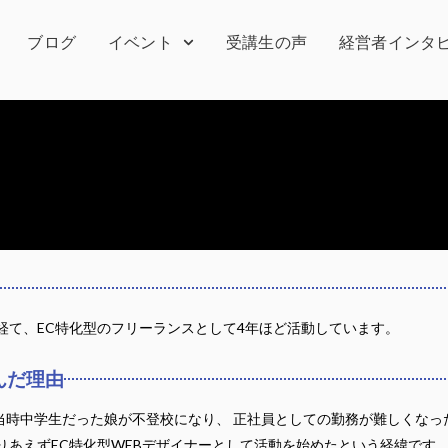
ブログ
イベント
受講生の声
経営者インタ
経て、EC特化型のフリーランスとして4年ほど活動しています。
んだ理由
時中学生だった娘が不登校になり、 正社員としての勤務が難しくなった
りあえずEC特化型WEBデザイナーとして活動を始めたという経緯です