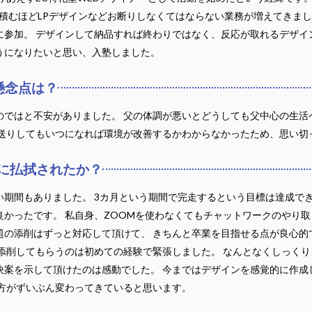
を積むほどLPデザインなどお断りしなくてはならない業務が増えてきまし
参加。 デザインして納品すれば終わりではなく、反応が取れるデザイ
うになりたいと思い、入塾しました。
懸念点は？
ではと不安がありました。 父の体調が悪いとどうしても父中心の生活
先送りしてもいつになれば環境が改善するかわからなかったため、思い切
に払拭されたか？
期間もありました。 3カ月という期間で完走するという目標は達成でき
かったです。 私自身、ZOOMを使わなくてもチャットワークのやり
の添削はずっと対応して頂けて、 きちんと卒業を目指せる点が良心的
添削してもらうのは初めての経験で緊張しました。 なんとなくしっくり
決案を示して頂けたのは感動でした。 今まではデザインを感覚的に作成
え方がずいぶん変わってきていると思います。