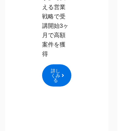
える営業
戦略で受
講開始3ヶ
月で高額
案件を獲
得
詳し
くみ
る