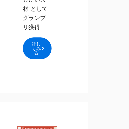
材”として
グランプ
リ獲得
詳し
くみ
る