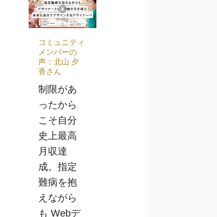
コミュニティ
メンバーの
声：北山 夕
香さん
制限があ
ったから
こそ自分
史上最高
月収達
成。指定
難病を抱
えながら
も Webデ