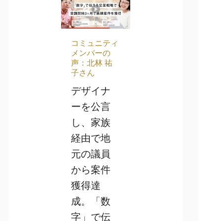
コミュニティ
メンバーの
声：北林 祐
子さん
デザイナ
ーを公言
し、家族
経由で地
元の議員
から案件
獲得達
成。「数
字」で伝