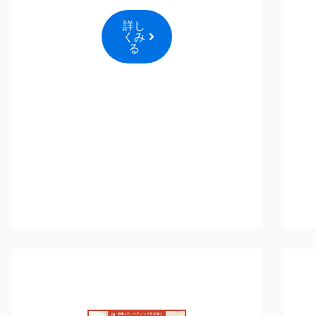
詳し
くみ
る