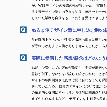
が、WEBデザインの知識の幅が狭いため、 実績
るま湯デザイン塾』の存在を知り、無料セミナーに
していた業務も自信をもってお引き受けできるよ
ぬるま湯デザイン塾に申し込む時の
父が闘病中だったので学習と看護の両立は難しいの
が守れるかあまり自信がありませんでしたが、 
実際に受講した感想/懸念はどのよう
結局、受講中に父の容体が急変し、学習が出来ない
意欲が低下しないかを相談して続けられたことは良
サイトの年間閲覧さえあれば間に合わなくても課題
をしていたため、 自分のデザインについて誰かに
の抽象的な疑問にきっちりと具体的に問題点と解
えてから作成するなど、 デザインをする際の考