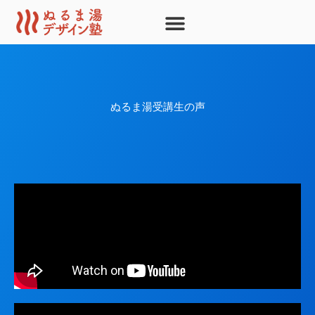
内
容
を
ス
キ
ッ
ぬるま湯受講生の声
プ